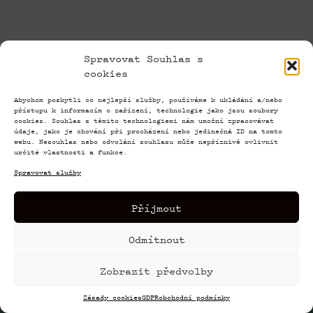
Spravovat Souhlas s
cookies
Abychom poskytli co nejlepší služby, používáme k ukládání a/nebo
přístupu k informacím o zařízení, technologie jako jsou soubory
cookies. Souhlas s těmito technologiemi nám umožní zpracovávat
údaje, jako je chování při procházení nebo jedinečná ID na tomto
webu. Nesouhlas nebo odvolání souhlasu může nepříznivě ovlivnit
určité vlastnosti a funkce.
Spravovat služby
Příjmout
Odmítnout
© 2026 Paragraph – In August Company s.r.o.
Zobrazit předvolby
Zásady cookies
GDPR
obchodní podmínky