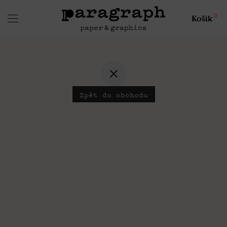
0
Košík
Zpět do obchodu