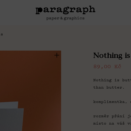
is
Nothing is
89,00
Kč
Nothing is but
than butter.
komplimentka, 
rozměr přání j
místo na váš v