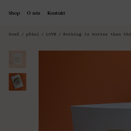
Shop
O nás
Kontakt
Domů
/
přání
/
LOVE
/
Nothing is butter than th