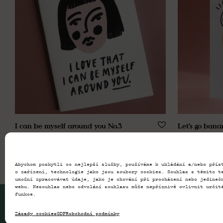
I can be myself around you No.3
Let’s go bana
89,00
Kč
89,00
Kč
Abychom poskytli co nejlepší služby, používáme k ukládání a/nebo přís
o zařízení, technologie jako jsou soubory cookies. Souhlas s těmito t
umožní zpracovávat údaje, jako je chování při procházení nebo jedineč
webu. Nesouhlas nebo odvolání souhlasu může nepříznivě ovlivnit určit
funkce.
© 2026 Paragraph – In August Company s.r.o.
Zásady cookies
GDPR
obchodní podmínky