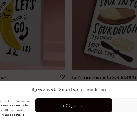
nas!
Let’s turn sour into SOURDOUG
89,00
Kč
Spravovat Souhlas s cookies
tupu k informacím
Příjmout
echnologiemi nám
ná ID na tomto
é vlastnosti a