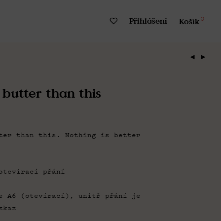
0
Přihlášení
Košík
 butter than this
ter than this. Nothing is better
otevírací přání
e A6 (otevírací), unitř přání je
zkaz