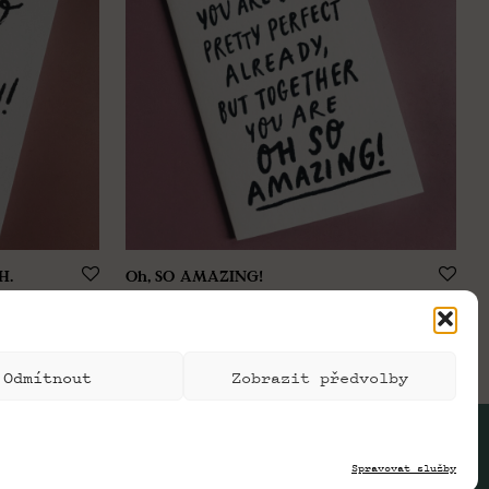
H.
Oh, SO AMAZING!
89,00
Kč
Odmítnout
Zobrazit předvolby
Spravovat služby