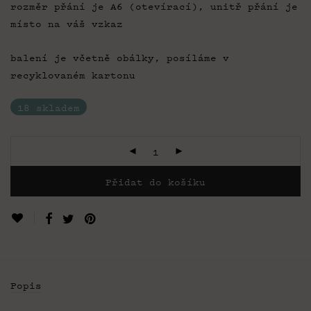
rozměr přání je A6 (otevírací), unitř přání je
místo na váš vzkaz
balení je včetně obálky, posíláme v
recyklovaném kartonu
18 skladem
Přidat do košíku
Popis