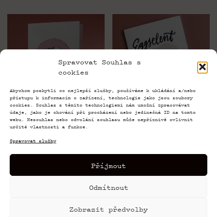
Spravovat Souhlas s
cookies
Abychom poskytli co nejlepší služby, používáme k ukládání a/nebo
přístupu k informacím o zařízení, technologie jako jsou soubory
cookies. Souhlas s těmito technologiemi nám umožní zpracovávat
údaje, jako je chování při procházení nebo jedinečná ID na tomto
webu. Nesouhlas nebo odvolání souhlasu může nepříznivě ovlivnit
Psí slečna
Eggselent News!
určité vlastnosti a funkce.
89,00
Kč
89,00
Kč
Spravovat služby
Příjmout
Odmítnout
© 2026 Paragraph – In August Company s.r.o.
Zobrazit předvolby