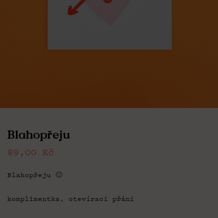
Blahopřeju
89,00
Kč
Blahopřeju 🙂
komplimentka, otevírací přání