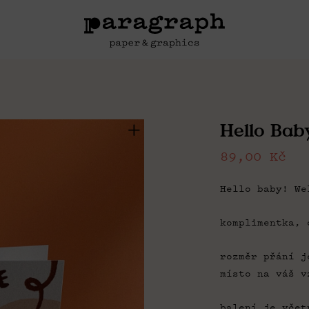
Hello Bab
89,00
Kč
Hello baby! We
komplimentka, 
rozměr přání j
místo na váš v
balení je včet