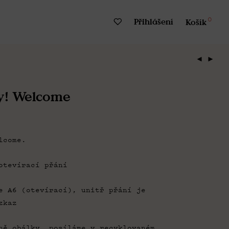
0
Přihlášení
Košík
y! Welcome
lcome.
otevírací přání
e A6 (otevírací), unitř přání je
zkaz
ně obálky, posíláme v recyklovaném