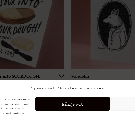
our into SOURDOUGH.
Vendelín
89,00
Kč
Spravovat Souhlas s cookies
tupu k informacím
Příjmout
echnologiemi nám
ná ID na tomto
é vlastnosti a