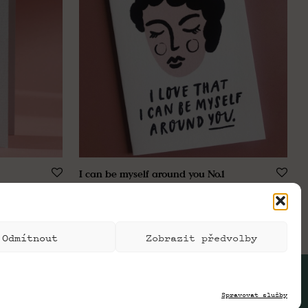
I can be myself around you No.1
89,00
Kč
Odmítnout
Zobrazit předvolby
Spravovat služby