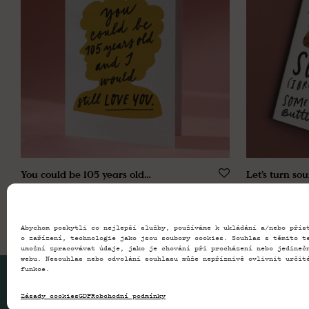
You could be 105 years old…
Let’s turn s
89,00
Kč
89,00
Kč
Abychom poskytli co nejlepší služby, používáme k ukládání a/nebo přís
o zařízení, technologie jako jsou soubory cookies. Souhlas s těmito t
umožní zpracovávat údaje, jako je chování při procházení nebo jedineč
webu. Nesouhlas nebo odvolání souhlasu může nepříznivě ovlivnit určit
funkce.
© 2026 Paragraph – In August Company s.r.o.
Zásady cookies
GDPR
obchodní podmínky