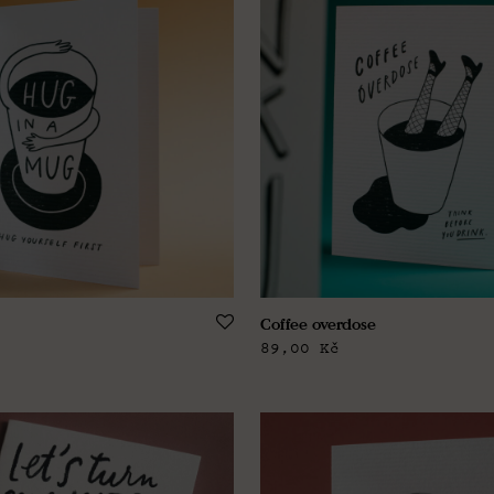
Coffee overdose
89,00
Kč